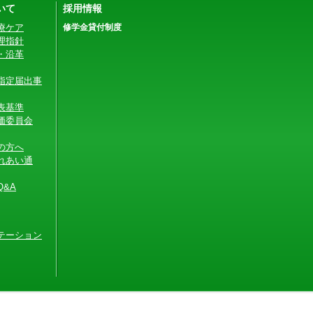
いて
採用情報
療ケア
修学金貸付制度
理指針
・沿革
指定届出事
表基準
価委員会
の方へ
れあい通
&A
テーション