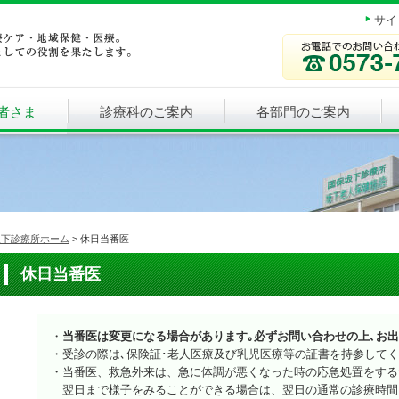
サイ
者さま
診療科のご案内
各部門のご案内
坂下診療所ホーム
>
休日当番医
休日当番医
・
当番医は変更になる場合があります｡必ずお問い合わせの上､お
・受診の際は､保険証･老人医療及び乳児医療等の証書を持参して
・当番医、救急外来は、急に体調が悪くなった時の応急処置をする
翌日まで様子をみることができる場合は、翌日の通常の診療時間