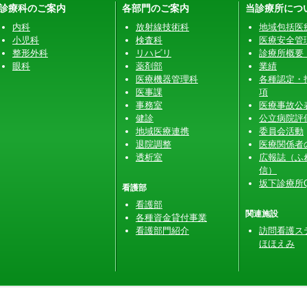
診療科のご案内
各部門のご案内
当診療所につ
内科
放射線技術科
地域包括医
小児科
検査科
医療安全管
整形外科
リハビリ
診療所概要
眼科
薬剤部
業績
医療機器管理科
各種認定・
医事課
項
事務室
医療事故公
健診
公立病院評
地域医療連携
委員会活動
退院調整
医療関係者
透析室
広報誌（ふ
信）
坂下診療所Q
看護部
看護部
関連施設
各種資金貸付事業
看護部門紹介
訪問看護ス
ほほえみ