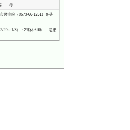
備 考
病院（0573-66-1251）を受
/29～1/3）・2連休の時に、急患