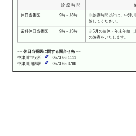
診 療 時 間
休日当番医
9時～18時
※診療時間以外は、中津川市民
診してください。
歯科休日当番医
9時～15時
※5月の連休・年末年始（12
の診療をいたします。
== 休日当番医に関する問合せ先 ==
中津川市役所
0573-66-1111
中津川消防署
0573-65-3799