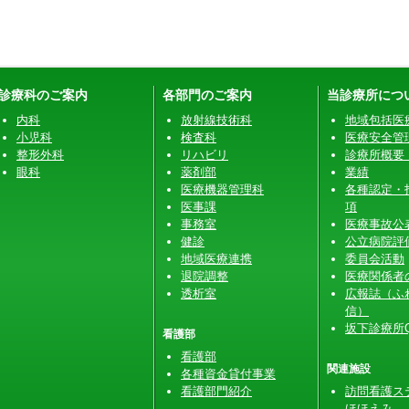
診療科のご案内
各部門のご案内
当診療所につ
内科
放射線技術科
地域包括医
小児科
検査科
医療安全管
整形外科
リハビリ
診療所概要
眼科
薬剤部
業績
医療機器管理科
各種認定・
医事課
項
事務室
医療事故公
健診
公立病院評
地域医療連携
委員会活動
退院調整
医療関係者
透析室
広報誌（ふ
信）
坂下診療所Q
看護部
看護部
関連施設
各種資金貸付事業
看護部門紹介
訪問看護ス
ほほえみ