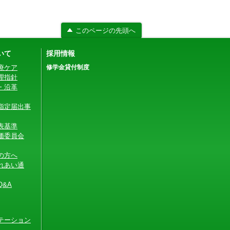
このページの先頭へ
いて
採用情報
療ケア
修学金貸付制度
理指針
・沿革
指定届出事
表基準
価委員会
の方へ
れあい通
&A
テーション