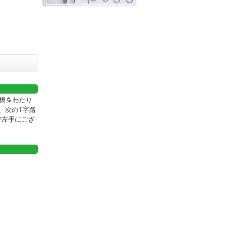
栄橋をわたり
、次のT字路
で左手にござ